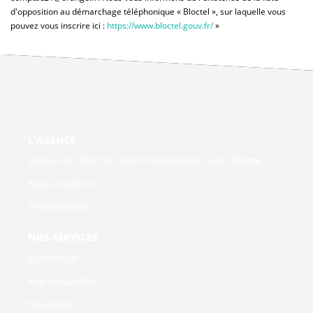
d'opposition au démarchage téléphonique « Bloctel », sur laquelle vous
pouvez vous inscrire ici :
https://www.bloctel.gouv.fr/
»
L'AGENCE
20 Rue Du Marché, 44270 Machecoul-Saint-Même
Nous contacter
Présentation
NOS SERVICES
Estimation
Nos actualités
Nos outils