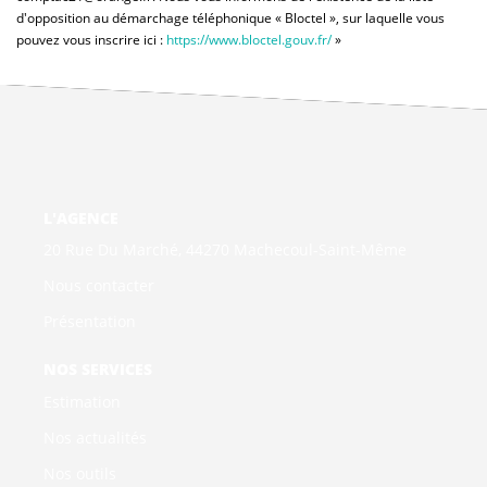
d'opposition au démarchage téléphonique « Bloctel », sur laquelle vous
pouvez vous inscrire ici :
https://www.bloctel.gouv.fr/
»
L'AGENCE
20 Rue Du Marché, 44270 Machecoul-Saint-Même
Nous contacter
Présentation
NOS SERVICES
Estimation
Nos actualités
Nos outils