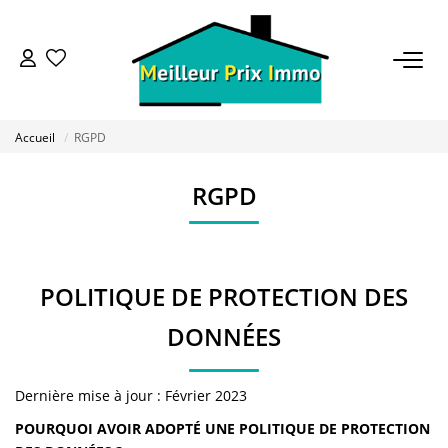
ACHETER
Accueil
RGPD
LOUER
RGPD
VENDRE
ESTIMER
POLITIQUE DE PROTECTION DES
DONNÉES
BAILLEUR
Dernière mise à jour : Février 2023
FONDS DE COMMERCE
POURQUOI AVOIR ADOPTÉ UNE POLITIQUE DE PROTECTION