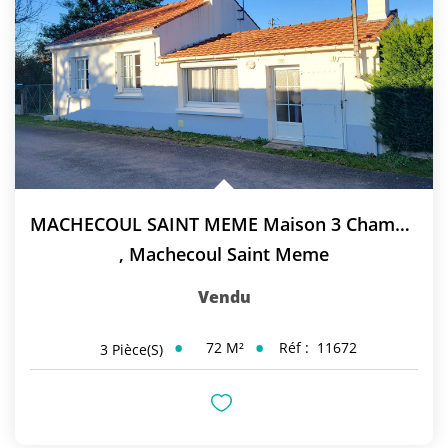
MACHECOUL SAINT MEME Maison 3 Chambres
,
Machecoul Saint Meme
Vendu
72
M²
Réf :
11672
3
Pièce(s)