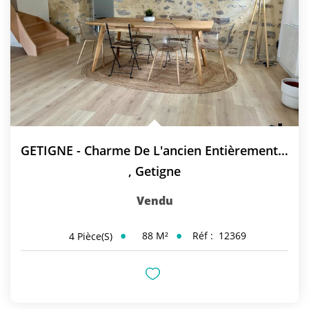
GETIGNE - Charme De L'ancien Entièrement Rénové
,
Getigne
Vendu
88
M²
Réf :
12369
4
Pièce(s)