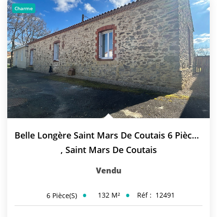
NOS AGENCES
Charme
Qui Sommes-Nous
L’équipe
Nous Rejoindre
CONTACT
FNAIM
Belle Longère Saint Mars De Coutais 6 Pièces 132 M2
,
Saint Mars De Coutais
Vendu
132
M²
Réf :
12491
6
Pièce(s)