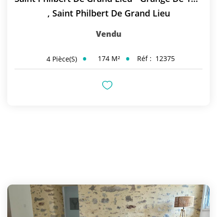
,
Saint Philbert De Grand Lieu
Vendu
174
M²
Réf :
12375
4
Pièce(s)