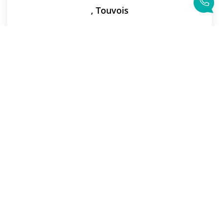
,
Touvois
Vendu
Réf :
9553
8000
M²
Précédente
...
6
7
8
9
10
...
59
Suivante