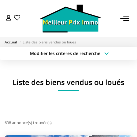
ACHETER
Accueil
Liste des biens vendus ou loués
LOUER
Modifier les critères de recherche
Type de transaction
Localisation
Acheter
Localisation
VENDRE
Type de bien
Sélectionnez...
Surface min
Liste des biens vendus ou loués
ESTIMER
Budget max
Plus de critères
BAILLEUR
Créer une alerte
FONDS DE COMMERCE
698 annonce(s) trouvée(s)