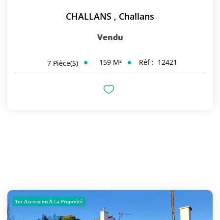
CHALLANS
,
Challans
Vendu
159
M²
Réf :
12421
7
Pièce(s)
1er Accession À La Propriété