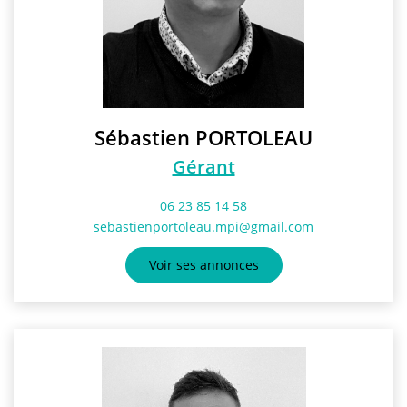
NOS AGENCES
Qui Sommes-Nous
L’équipe
Nous Rejoindre
Sébastien PORTOLEAU
Gérant
CONTACT
06 23 85 14 58
sebastienportoleau.mpi@gmail.com
FNAIM
Voir ses annonces