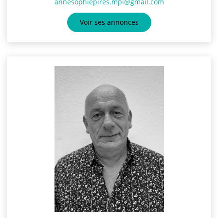
annesophiepires.mpi@gmail.com
Voir ses annonces