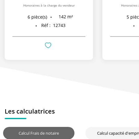
Honoraires à la charge du vendeur
Honoraires 
142
m²
6
pièce(s)
5
pièc
Réf :
12743
Les calculatrices
Calcul Frais de notaire
Calcul capacité d'emp