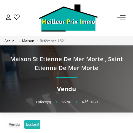
ACHETER
Accueil
Maison
Référence 1821
LOUER
Maison St Etienne De Mer Morte
,
Saint
VENDRE
Etienne De Mer Morte
ESTIMER
Vendu
BAILLEUR
3
pièce(s)
•
66
m²
•
Réf : 1821
FONDS DE COMMERCE
Vendu
Exclusif