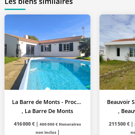
Les biens similaires
La Barre de Monts - Proche de la forêt - Maison 4 chambres...
,
La Barre De Monts
,
Beau
416 000 €
|
211 500 €
|
400 000 €
Honoraires
|
non inclus
no