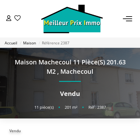
ACHETER
Accueil
Maison
Référence 2387
LOUER
Maison Machecoul 11 Pièce(s) 201.63
VENDRE
M2
,
Machecoul
ESTIMER
Vendu
BAILLEUR
11
pièce(s)
•
201
m²
•
Réf : 2387
FONDS DE COMMERCE
Vendu