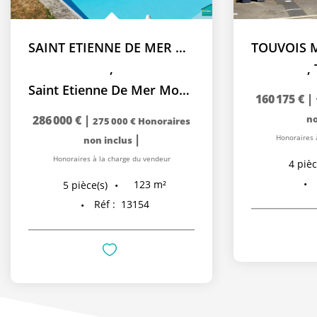
SAINT ETIENNE DE MER MORTE 125 m² Terrain clos 846 m²
,
,
Saint Etienne De Mer Morte
160 175 €
|
286 000 €
|
no
275 000 €
Honoraires
|
Honoraires 
non inclus
Honoraires à la charge du vendeur
4
pièc
123
m²
5
pièce(s)
Réf :
13154