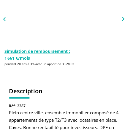
NOS AGENCES
Qui Sommes-Nous
L’équipe
Nous Rejoindre
Simulation de remboursement :
1 661 €/mois
CONTACT
pendant 20 ans à 3% avec un apport de 33 280 €
FNAIM
Description
Réf : 2387
Plein centre-ville, ensemble immobilier composé de 4
appartements de type T2/T3 avec locataires en place.
Caves. Bonne rentabilité pour investisseurs. DPE en