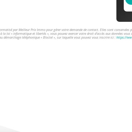
nformatisé par Meilleur Prix Immo pour gérer votre demande de contact. Elles sont conservées pou
 la loi « informatique et libertés », vous pouvez exercer votre droit d'accès aux données vous c
u démarchage téléphonique « Bloctel », sur laquelle vous pouvez vous inscrire ici :
https://ww