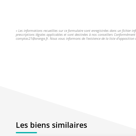
« Les informations recueillies sur ce formulaire sont enregistrées dans un fichier i
prescriptions légales applicables et sont destinées à nos conseillers Conformément à
comptac21@orange.fr. Nous vous informons de l'existence de la liste d'opposition a
Les biens similaires