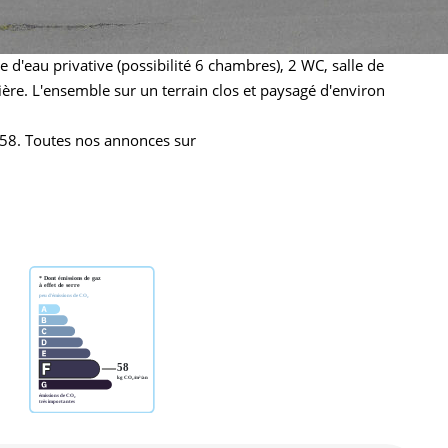
e MACHECOUL cette maison aux grands volumes (environ 280
re cuisine, débarras, salon-séjour de 49 m²,salle à manger de
d'eau privative (possibilité 6 chambres), 2 WC, salle de
rière. L'ensemble sur un terrain clos et paysagé d'environ
58. Toutes nos annonces sur