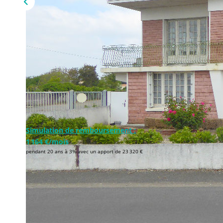
Simulation de remboursement :
1 164 €/mois
pendant 20 ans à 3% avec un apport de 23 320 €
Description
Réf : 4306
Exclusivité MPI !