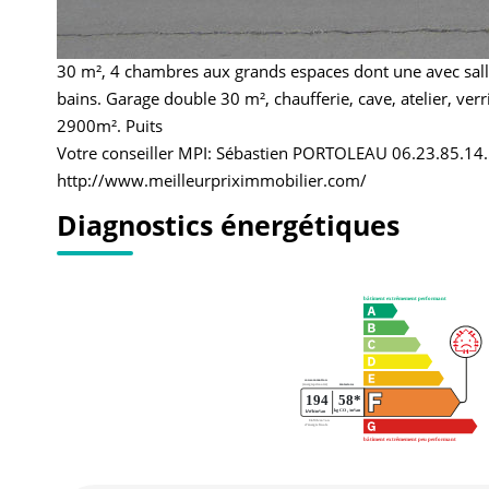
Proche des écoles et des commodités, en centre ville d
m² habitables est composée : hall d'entrée, cuisine, arriè
30 m², 4 chambres aux grands espaces dont une avec salle 
bains. Garage double 30 m², chaufferie, cave, atelier, ver
2900m². Puits
Votre conseiller MPI: Sébastien PORTOLEAU 06.23.85.14.
http://www.meilleurpriximmobilier.com/
Diagnostics énergétiques