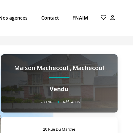
Nos agences
Contact
FNAIM
Maison Machecoul
,
Machecoul
Vendu
280
m²
Réf :
4306
20 Rue Du Marché