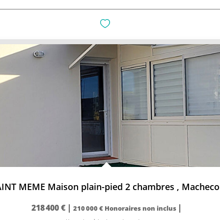
NT MEME Maison plain-pied 2 chambres
,
Macheco
218 400 €
|
|
210 000 €
Honoraires non inclus