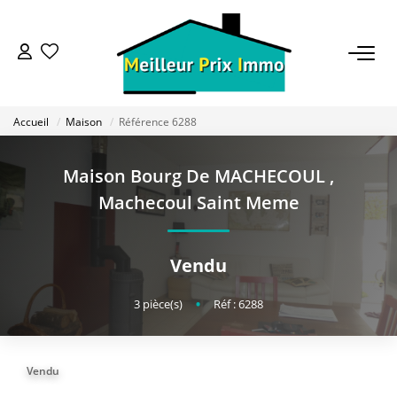
ACHETER
Accueil
Maison
Référence 6288
LOUER
Maison Bourg De MACHECOUL
,
VENDRE
Machecoul Saint Meme
ESTIMER
Vendu
BAILLEUR
3
pièce(s)
•
Réf : 6288
FONDS DE COMMERCE
Vendu