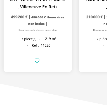
,
Villeneuve En Retz
499 200 €
|
210 000 €
|
480 000 €
Honoraires
|
non inclus
no
Honoraires à la charge du vendeur
Honoraires 
219
m²
7
pièce(s)
7
pièce
Réf :
11226