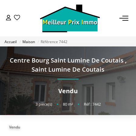
ACHETER
Accueil
Maison
Référence 7442
LOUER
Centre Bourg Saint Lumine De Coutais
,
VENDRE
Saint Lumine De Coutais
ESTIMER
Vendu
BAILLEUR
3
pièce(s)
•
80
m²
•
Réf : 7442
FONDS DE COMMERCE
Vendu