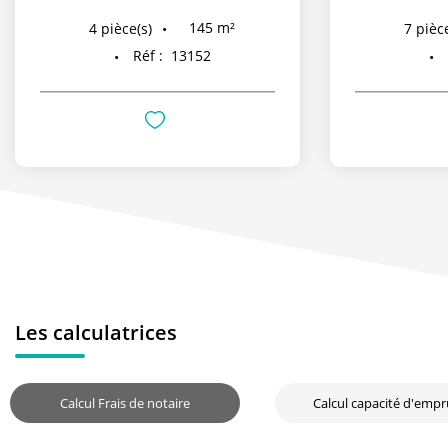
145
m²
4
pièce(s)
7
pièce
Réf :
13152
Les calculatrices
Calcul Frais de notaire
Calcul capacité d'emp