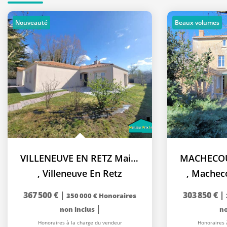
Nouveauté
Beaux volumes
VILLENEUVE EN RETZ Maison 3 chambres
,
Villeneuve En Retz
,
Macheco
367 500 €
|
303 850 €
|
350 000 €
Honoraires
|
non inclus
no
Honoraires à la charge du vendeur
Honoraires 