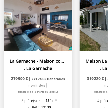
La Garnache - Maison coup de coeur - 4 chambres + bureau
,
La Garnache
,
La
279 900 €
|
319 280 €
|
271 748 €
Honoraires
|
non inclus
no
Honoraires à la charge du vendeur
Honoraires 
134
m²
5
pièce(s)
4
pièce
Réf :
13130