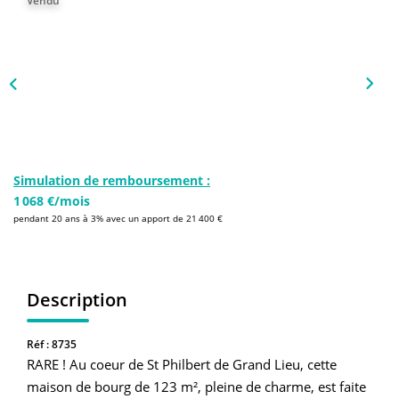
Vendu
NOS AGENCES
Qui Sommes-Nous
L’équipe
Nous Rejoindre
CONTACT
Simulation de remboursement :
1 068 €/mois
pendant 20 ans à 3% avec un apport de 21 400 €
FNAIM
Description
Réf : 8735
RARE ! Au coeur de St Philbert de Grand Lieu, cette
maison de bourg de 123 m², pleine de charme, est faite