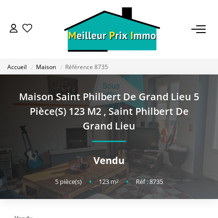
ACHETER
Accueil
Maison
Référence 8735
LOUER
Maison Saint Philbert De Grand Lieu 5
VENDRE
Pièce(s) 123 M2
,
Saint Philbert De
Grand Lieu
ESTIMER
Vendu
BAILLEUR
5
pièce(s)
•
123
m²
•
Réf : 8735
FONDS DE COMMERCE