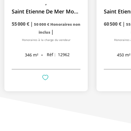
,
Saint Etienne De Mer Morte
Saint Etien
55 000 €
|
60 500 €
|
50 000 €
Honoraires non
55
|
inclus
Honoraires à la charge du vendeur
Honoraires 
Réf :
12962
346
m²
450
m²