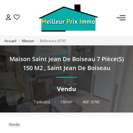
ACHETER
Accueil
Maison
Référence 8795
LOUER
Maison Saint Jean De Boiseau 7 Pièce(s)
VENDRE
150 M2
,
Saint Jean De Boiseau
ESTIMER
Vendu
BAILLEUR
7
pièce(s)
•
150
m²
•
Réf : 8795
FONDS DE COMMERCE
Vendu