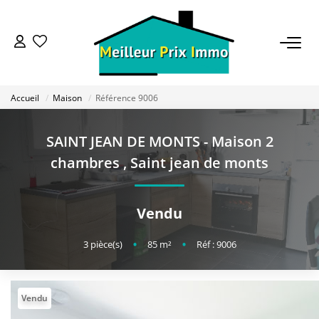
ACHETER
Accueil
Maison
Référence 9006
LOUER
SAINT JEAN DE MONTS - Maison 2
VENDRE
chambres
,
Saint jean de monts
ESTIMER
Vendu
BAILLEUR
3
pièce(s)
•
85
m²
•
Réf : 9006
FONDS DE COMMERCE
Vendu