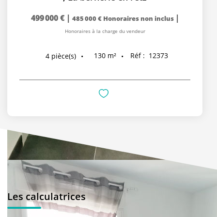
499 000 €
|
|
485 000 €
Honoraires non inclus
Honoraires à la charge du vendeur
130
m²
Réf :
12373
4
pièce(s)
Les calculatrices