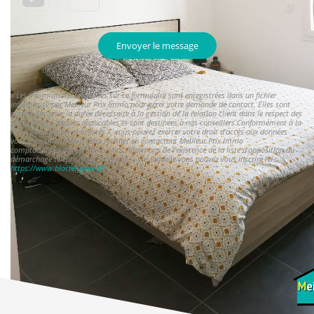
Envoyer le message
« Les informations recueillies sur ce formulaire sont enregistrées dans un fichier
informatisé par Meilleur Prix Immo pour gérer votre demande de contact. Elles sont
conservées pour la durée nécessaire à la gestion de la relation client dans le respect des
prescriptions légales applicables et sont destinées à nos conseillers Conformément à la
loi « informatique et libertés », vous pouvez exercer votre droit d'accès aux données
vous concernant et les faire rectifier en contactant Meilleur Prix Immo
comptac21@orange.fr. Nous vous informons de l'existence de la liste d'opposition au
démarchage téléphonique « Bloctel », sur laquelle vous pouvez vous inscrire ici :
https://www.bloctel.gouv.fr/
»