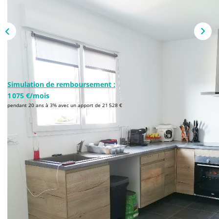
NOS AGENCES
Qui Sommes-Nous
L’équipe
Nous Rejoindre
Simulation de remboursement :
CONTACT
1 075 €/mois
pendant 20 ans à 3% avec un apport de 21 528 €
FNAIM
Description
Réf : 9006
Votre conseillère Meilleur Prix Immobilier vous propose
de découvrir à 800 m du centre ville et 2km100 de la
plage, cette maison de 2019 au norme PMR (personnes