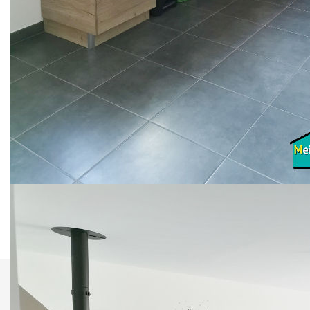
à mobilité réduite).
Elle se compose d'une belle pièce de vie lumineuse avec
cuisine équipée/aménagée de 47 m², 2 chambres, salle
d'eau et wc séparé. Garage attenant. Poêle à granulés
dans la pièce principale et radiateurs à chaleur douce et
basse consommation pour les chambres. La production
d'eau chaude est faite à l'aide d'un ballon
thermodynamique.
Le tout sur un terrain clos de 343 m2 clôturé.
N'hésitez pas à me contacter pour plus de
renseignements.
Aurélie Anthénor : 06-24-01-42-05
Réf. 3145
Nos honoraires
Nous contacter
Comparer ce
Imprimer
bien