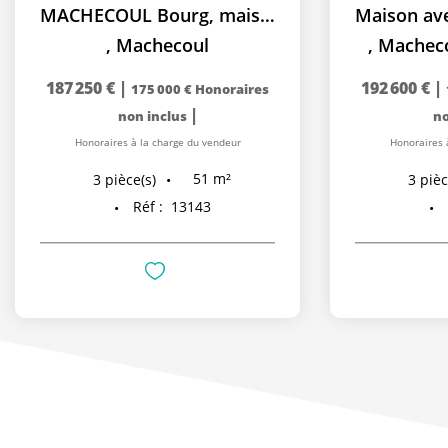
MACHECOUL Bourg, maison 2 chambres
,
Machecoul
,
Macheco
187 250 €
|
192 600 €
|
175 000 €
Honoraires
|
non inclus
no
Honoraires à la charge du vendeur
Honoraires 
51
m²
3
pièce(s)
3
pièc
Réf :
13143