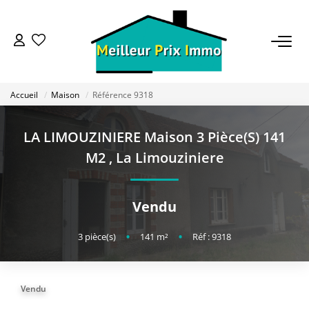
ACHETER
Accueil
Maison
Référence 9318
LOUER
LA LIMOUZINIERE Maison 3 Pièce(s) 141
VENDRE
M2
,
La Limouziniere
ESTIMER
Vendu
BAILLEUR
3
pièce(s)
•
141
m²
•
Réf : 9318
FONDS DE COMMERCE
Vendu