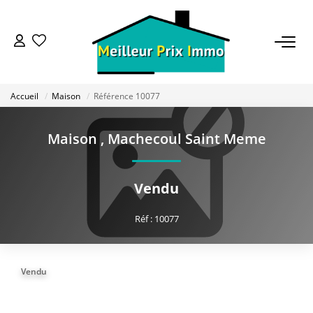
ACHETER
Accueil
Maison
Référence 10077
LOUER
Maison
,
Machecoul Saint Meme
VENDRE
Vendu
ESTIMER
Réf : 10077
BAILLEUR
Vendu
FONDS DE COMMERCE