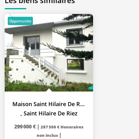
Les biens similaires
Opportunite
Maison Saint Hilaire De Riez 2 chambres + RDC 60m²...
,
Saint Hilaire De Riez
299 000 €
|
287 500 €
Honoraires
|
non inclus