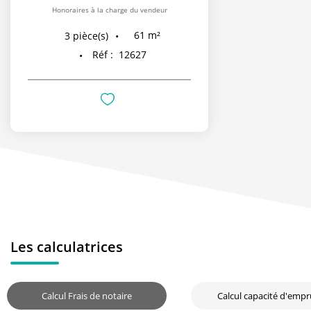
Honoraires à la charge du vendeur
61
m²
3
pièce(s)
Réf :
12627
Les calculatrices
Calcul Frais de notaire
Calcul capacité d'emp