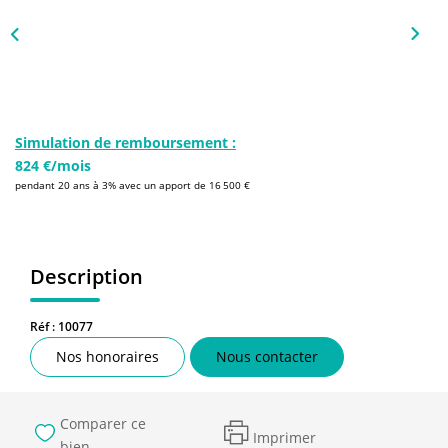
NOS AGENCES
Qui Sommes-Nous
L’équipe
Nous Rejoindre
Simulation de remboursement :
824 €/mois
pendant 20 ans à 3% avec un apport de 16 500 €
CONTACT
FNAIM
Description
Réf : 10077
Nos honoraires
Nous contacter
Comparer ce
Imprimer
bien