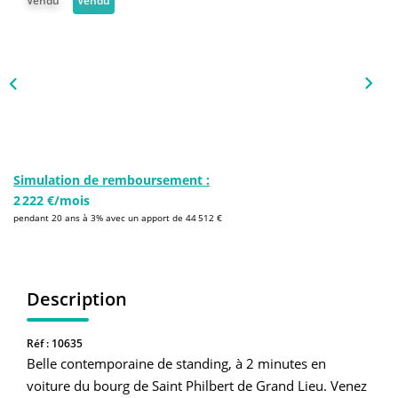
Vendu
Vendu
NOS AGENCES
Qui Sommes-Nous
L’équipe
Nous Rejoindre
CONTACT
Simulation de remboursement :
2 222 €/mois
pendant 20 ans à 3% avec un apport de 44 512 €
FNAIM
Description
Réf : 10635
Belle contemporaine de standing, à 2 minutes en
voiture du bourg de Saint Philbert de Grand Lieu. Venez