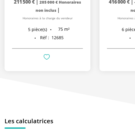
211 500 €
|
416 000 €
|
205 000 €
Honoraires
|
non inclus
no
Honoraires à la charge du vendeur
Honoraires 
75
m²
5
pièce(s)
6
pièce
Réf :
12685
Les calculatrices