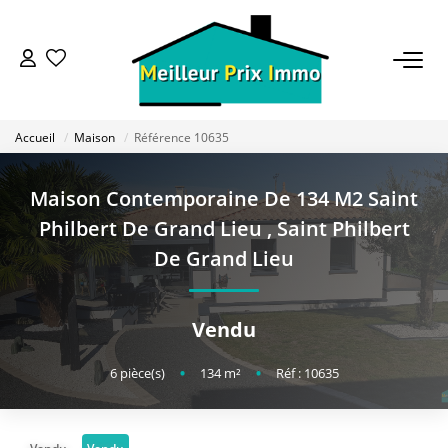
ACHETER
Accueil
Maison
Référence 10635
LOUER
Maison Contemporaine De 134 M2 Saint
VENDRE
Philbert De Grand Lieu
,
Saint Philbert
De Grand Lieu
ESTIMER
Vendu
BAILLEUR
6
pièce(s)
•
134
m²
•
Réf : 10635
FONDS DE COMMERCE