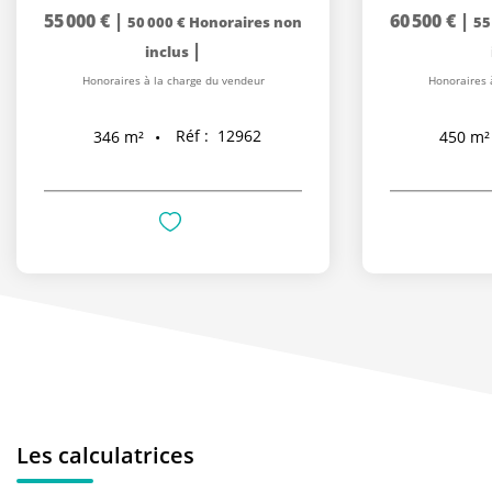
55 000 €
|
60 500 €
|
50 000 €
Honoraires non
55
|
inclus
Honoraires à la charge du vendeur
Honoraires 
Réf :
12962
346
m²
450
m²
Les calculatrices