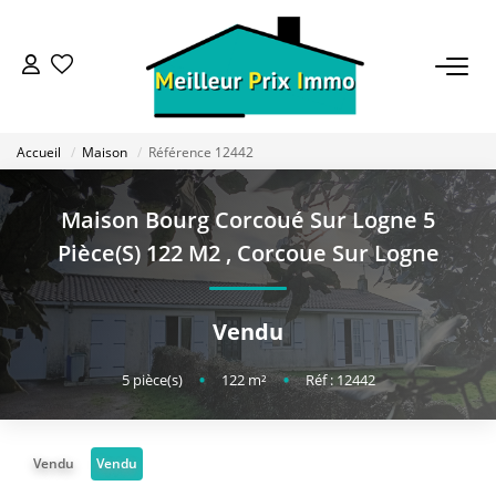
ACHETER
Accueil
Maison
Référence 12442
LOUER
Maison Bourg Corcoué Sur Logne 5
VENDRE
Pièce(s) 122 M2
,
Corcoue Sur Logne
ESTIMER
Vendu
BAILLEUR
5
pièce(s)
•
122
m²
•
Réf : 12442
FONDS DE COMMERCE
Vendu
Vendu