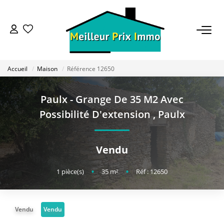
ACHETER
Accueil
Maison
Référence 12650
LOUER
Paulx - Grange De 35 M2 Avec
VENDRE
Possibilité D'extension
,
Paulx
ESTIMER
Vendu
BAILLEUR
1
pièce(s)
•
35
m²
•
Réf : 12650
FONDS DE COMMERCE
Vendu
Vendu