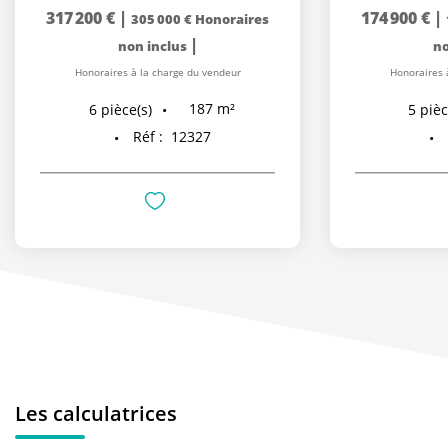
317 200 €
|
174 900 €
|
305 000 €
Honoraires
|
non inclus
no
Honoraires à la charge du vendeur
Honoraires 
187
m²
6
pièce(s)
5
pièc
Réf :
12327
Les calculatrices