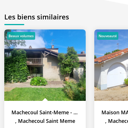
Les biens similaires
Beaux volumes
Nouveauté
Machecoul Saint-Meme - Maison 4 chambres + mezzanine - coup...
,
Machecoul Saint Meme
,
Macheco