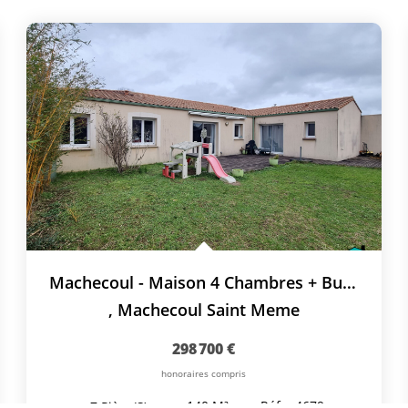
Machecoul - Maison 4 Chambres + Bureau + Garage
,
Machecoul Saint Meme
298 700 €
honoraires compris
140
M²
Réf :
4679
7
Pièce(s)