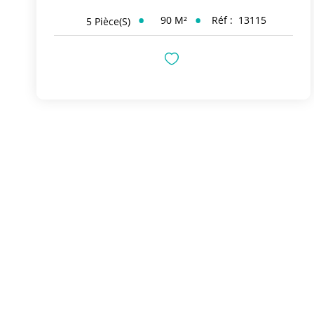
90
M²
Réf :
13115
5
Pièce(s)