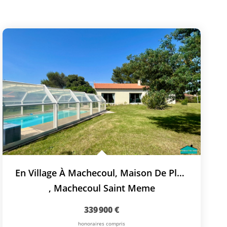
En Village À Machecoul, Maison De Plain-Pied Avec Piscine
,
Machecoul Saint Meme
339 900 €
honoraires compris