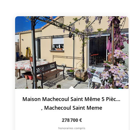
Maison Machecoul Saint Même 5 Pièce(s) 90 M2
,
Machecoul Saint Meme
278 700 €
honoraires compris