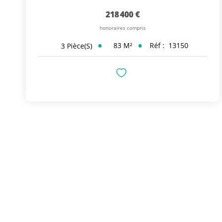
218 400 €
honoraires compris
83
M²
Réf :
13150
3
Pièce(s)