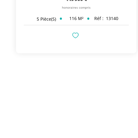
honoraires compris
116
M²
Réf :
13140
5
Pièce(s)