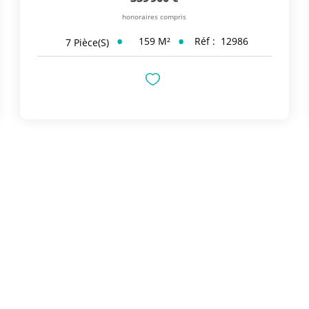
honoraires compris
159
M²
Réf :
12986
7
Pièce(s)