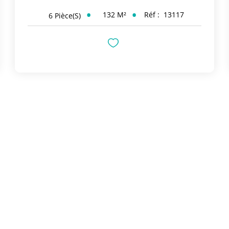
132
M²
Réf :
13117
6
Pièce(s)