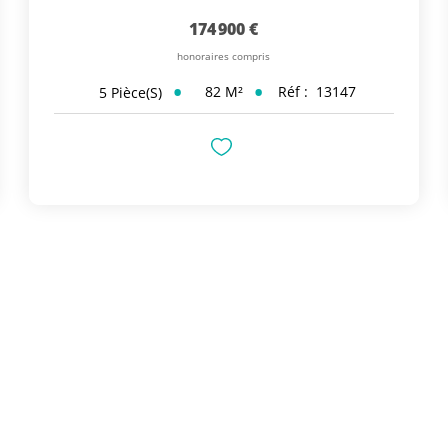
174 900 €
honoraires compris
82
M²
Réf :
13147
5
Pièce(s)