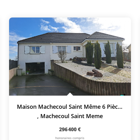
Maison Machecoul Saint Même 6 Pièce(s) 131.54 M2
,
Machecoul Saint Meme
296 400 €
honoraires compris