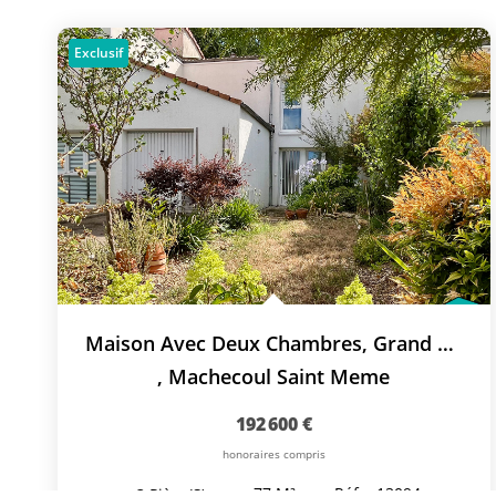
Exclusif
Maison Avec Deux Chambres, Grand Bureau Et Garage !
,
Machecoul Saint Meme
192 600 €
honoraires compris
77
M²
Réf :
13094
3
Pièce(s)