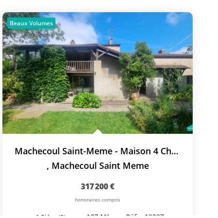
Beaux Volumes
Machecoul Saint-Meme - Maison 4 Chambres + Mezzanine - Coup...
,
Machecoul Saint Meme
317 200 €
honoraires compris
187
M²
Réf :
12327
6
Pièce(s)