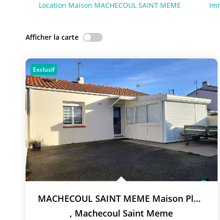
Location Maison MACHECOUL SAINT MEME
Im
Afficher la carte
Exclusif
MACHECOUL SAINT MEME Maison Plain-Pied 2 Chambres
,
Machecoul Saint Meme