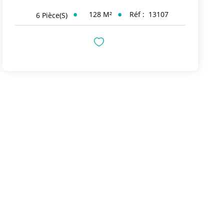
128
M²
Réf :
13107
6
Pièce(s)