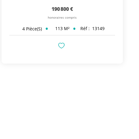
190 800 €
honoraires compris
113
M²
Réf :
13149
4
Pièce(s)