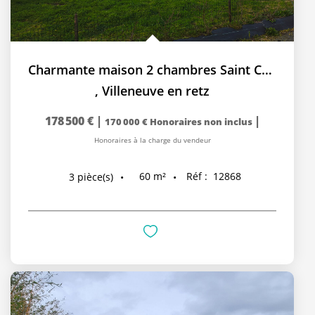
Charmante maison 2 chambres Saint Cyr et Retz
,
Villeneuve en retz
178 500 €
|
|
170 000 €
Honoraires non inclus
Honoraires à la charge du vendeur
60
m²
Réf :
12868
3
pièce(s)