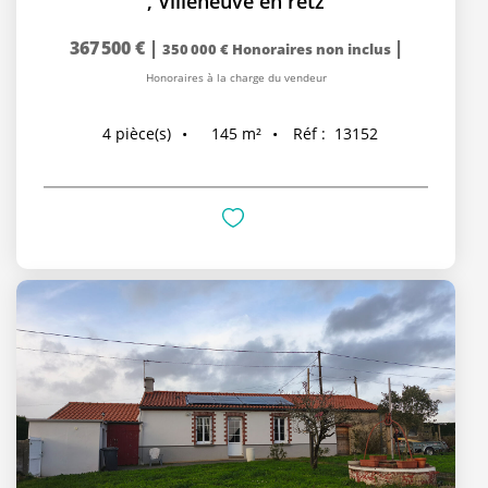
,
Villeneuve en retz
367 500 €
|
|
350 000 €
Honoraires non inclus
Honoraires à la charge du vendeur
145
m²
Réf :
13152
4
pièce(s)