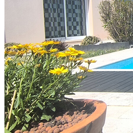
2005 sur un terrain entièrement clos de 1200 m2 dans
un quartier calme et recherché avec de beaux volumes
et des prestations de qualités vous séduira à coup sûr.
Dès le hall d'entrée, vous apercevez un vaste salon avec
vue sur le jardin et la piscine. La belle cheminée apporte
un cachet supplémentaire à la pièce. Vous trouverez
également, une salle à manger, une cuisine très
fonctionnelle, équipée et aménagée , idéale pour les
grandes familles, une arrière cuisine, un sas avec
vestiaire , WC et lave-mains, le couloir avec rangement
dessert deux chambres avec chacune une salle d'eau et
WC privatifs.
A l'étage, le palier donne accès à un grand bureau
pouvant être facilement réaménagé en chambre, une
salle d'eau avec WC, un beau dressing et une grande
chambre avec balcon où vous pourrez profiter d'une