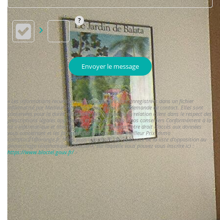
Envoyer le message
« Les informations recueillies sur ce formulaire sont enregistrées dans un fichier
informatisé par Meilleur Prix Immo pour gérer votre demande de contact. Elles sont
conservées pour la durée nécessaire à la gestion de la relation client dans le respect des
prescriptions légales applicables et sont destinées à nos conseillers Conformément à la
loi « informatique et libertés », vous pouvez exercer votre droit d'accès aux données
vous concernant et les faire rectifier en contactant Meilleur Prix Immo
comptac21@orange.fr. Nous vous informons de l'existence de la liste d'opposition au
démarchage téléphonique « Bloctel », sur laquelle vous pouvez vous inscrire ici :
https://www.bloctel.gouv.fr/
»