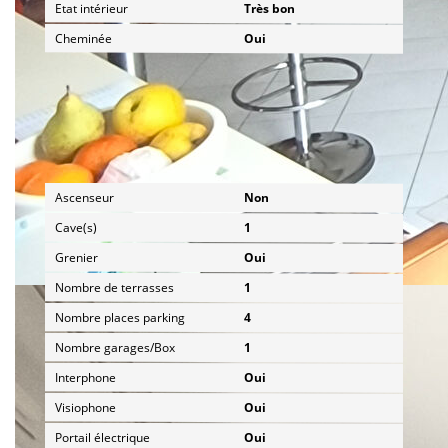
Etat intérieur
Très bon
Cheminée
Oui
Autres
Ascenseur
Non
Cave(s)
1
Grenier
Oui
Nombre de terrasses
1
Nombre places parking
4
Nombre garages/Box
1
Interphone
Oui
Visiophone
Oui
Portail électrique
Oui