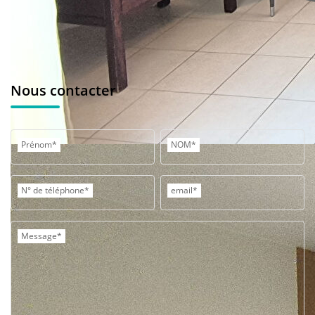
Nous contacter
Prénom*
NOM*
N° de téléphone*
email*
Message*