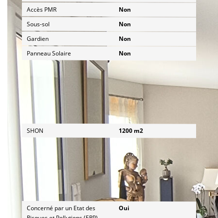
Accès PMR
Non
Sous-sol
Non
Gardien
Non
Panneau Solaire
Non
Terrain
SHON
1200 m2
Diagnostics
Concerné par un Etat des
Oui
Risques et Pollutions (ERP)