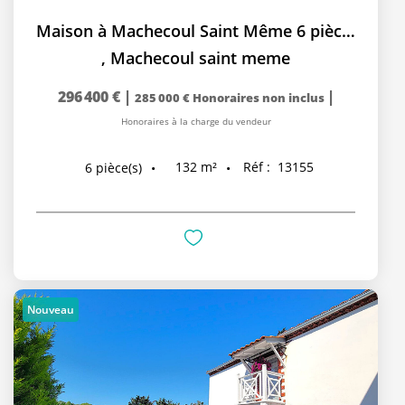
Maison à Machecoul Saint Même 6 pièce(s) 131.54 m2
,
Machecoul saint meme
296 400 €
|
|
285 000 €
Honoraires non inclus
Honoraires à la charge du vendeur
132
m²
Réf :
13155
6
pièce(s)
Nouveau