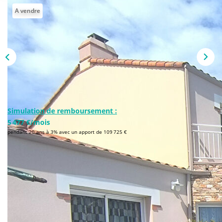
NOS AGENCES
A vendre
Qui Sommes-Nous
L’équipe
Nous Rejoindre
CONTACT
Simulation de remboursement :
5 477 €/mois
FNAIM
pendant 20 ans à 3% avec un apport de 109 725 €
Description
Réf : 12996
Cette maison d'architecte de 199 m2 habitables, bâtit en