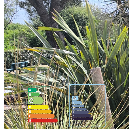
Mandat n° 1553
** €1 097 250
honoraires inclus
|
|
€1 050 000
hors honoraires
Honoraires
: 4.50% TTC à la charge de l'acquéreur
Nos honoraires
Nous contacter
Diagnostics énergétiques