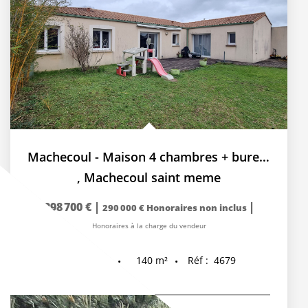
Machecoul - Maison 4 chambres + bureau + garage
,
Machecoul saint meme
298 700 €
|
|
290 000 €
Honoraires non inclus
Honoraires à la charge du vendeur
140
m²
Réf :
4679
7
pièce(s)