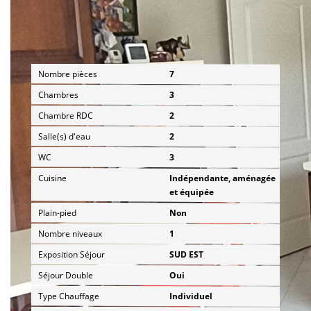
Intérieur
Nombre pièces
7
Chambres
3
Chambre RDC
2
Salle(s) d'eau
2
WC
3
Cuisine
Indépendante, aménagée
et équipée
Plain-pied
Non
Nombre niveaux
1
Exposition Séjour
SUD EST
Séjour Double
Oui
Type Chauffage
Individuel