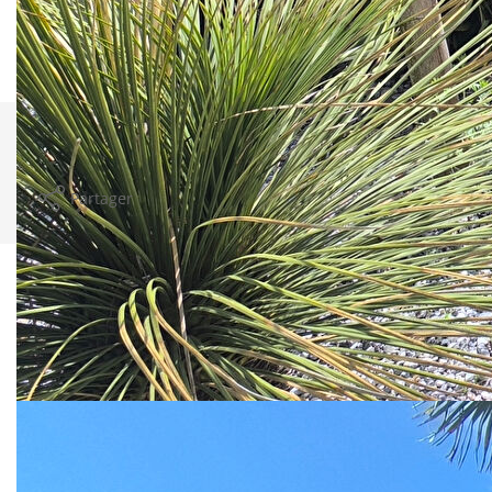
Montant estimé des dépenses annuelles d'énergie pour
un usage standard entre 2460€ et 3340€. indexées aux
années 2021,2022 et 2023 (abonnement compris).
Comparer ce
Imprimer
bien
Partager
Calculer mon budget
Ce bien est soumis à un diagnostic ERP (État
des Risques et Pollutions). Pour en savoir
plus, rendez-vous sur
https://www.georisques.gouv.fr/
Caractéristiques détaillées