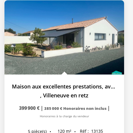
Maison aux excellentes prestations, avec 3 chambres et...
,
Villeneuve en retz
399 900 €
|
|
385 000 €
Honoraires non inclus
Honoraires à la charge du vendeur
120
m²
Réf :
13135
5
pièce(s)