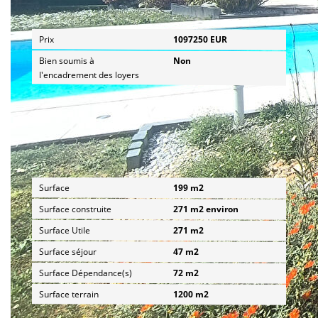
Aspects financiers
Prix
1097250 EUR
Bien soumis à
Non
l'encadrement des loyers
Surfaces
Surface
199 m2
Surface construite
271 m2 environ
Surface Utile
271 m2
Surface séjour
47 m2
Surface Dépendance(s)
72 m2
Surface terrain
1200 m2