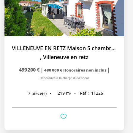
VILLENEUVE EN RETZ Maison 5 chambres
,
Villeneuve en retz
499 200 €
|
|
480 000 €
Honoraires non inclus
Honoraires à la charge du vendeur
219
m²
Réf :
11226
7
pièce(s)