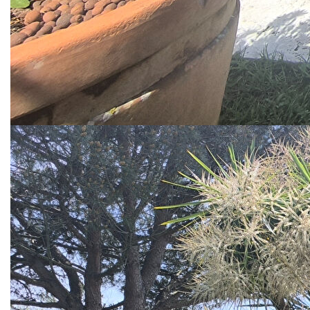
vue dégagée sur la nature.
Les atouts complémentaires de cette maison se
poursuivent avec un double garage, une cave climatisée,
un local de rangement, un local technique pour le
système de filtration pyrolyse de la piscine.
Dans le jardin paysager , venez profitez des moments
de détente entre amis ou en famille dans le pool house
ou vous amuser dans la piscine chauffée.
Les points conforts de ce bien : chauffage rayonnant par
le plafond au rdc, climatisation réversible à l'étage,
arrosage automatique du jardin raccordé au puits,
aspiration centralisée....
Ce bien d'exception rare sur le marché est fait pour
vous, contactez votre conseiller.