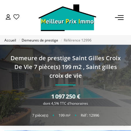
ACHETER
Accueil
Demeures de prestige
Référence 12996
LOUER
Demeure de prestige Saint Gilles Croix
VENDRE
De Vie 7 pièce(s) 199 m2
,
Saint gilles
croix de vie
ESTIMER
1 097 250 €
BAILLEUR
dont 4,5% TTC d'honoraires
7
pièce(s)
•
199
m²
•
Réf : 12996
FONDS DE COMMERCE