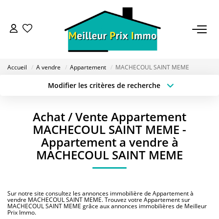
ACHETER
Accueil
A vendre
Appartement
MACHECOUL SAINT MEME
LOUER
Modifier les critères de recherche
Type de transaction
Localisation
Acheter
Localisation
VENDRE
Achat / Vente Appartement
Type de bien
Sélectionnez...
Surface min
MACHECOUL SAINT MEME -
ESTIMER
Appartement a vendre à
Budget max
Plus de critères
MACHECOUL SAINT MEME
BAILLEUR
Créer une alerte
Sur notre site consultez les annonces immobilière de Appartement à
FONDS DE COMMERCE
vendre MACHECOUL SAINT MEME. Trouvez votre Appartement sur
MACHECOUL SAINT MEME grâce aux annonces immobilières de Meilleur
Prix Immo.