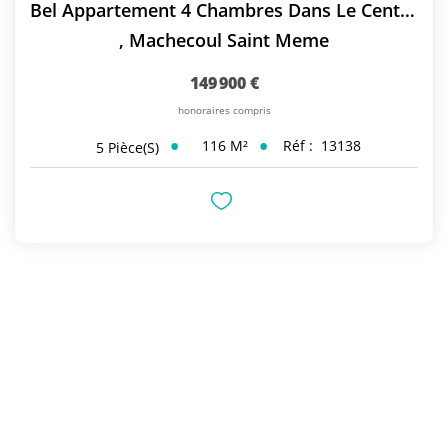
Bel Appartement 4 Chambres Dans Le Centre De Machecoul
,
Machecoul Saint Meme
149 900 €
honoraires compris
116
M²
Réf :
13138
5
Pièce(s)