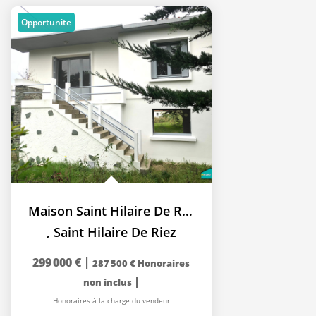
Opportunite
Maison Saint Hilaire De Riez 2 chambres + RDC 60m²...
,
Saint Hilaire De Riez
299 000 €
|
287 500 €
Honoraires
|
non inclus
Honoraires à la charge du vendeur