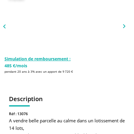
NOS AGENCES
Qui Sommes-Nous
L’équipe
Nous Rejoindre
CONTACT
Simulation de remboursement :
485 €/mois
pendant 20 ans à 3% avec un apport de 9 720 €
FNAIM
Description
Réf : 13076
A vendre belle parcelle au calme dans un lotissement de
14 lots,