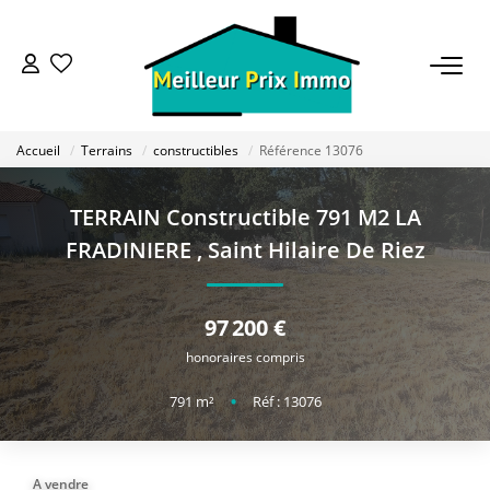
ACHETER
Accueil
Terrains
constructibles
Référence 13076
LOUER
TERRAIN Constructible 791 M2 LA
VENDRE
FRADINIERE
,
Saint Hilaire De Riez
ESTIMER
97 200 €
honoraires compris
BAILLEUR
791
m²
•
Réf : 13076
FONDS DE COMMERCE
A vendre