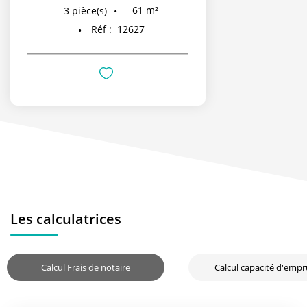
61
m²
3
pièce(s)
Réf :
12627
Les calculatrices
Calcul Frais de notaire
Calcul capacité d'emp