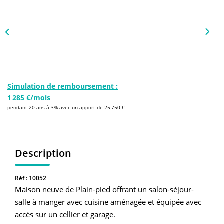
NOS AGENCES
Qui Sommes-Nous
L’équipe
Nous Rejoindre
Simulation de remboursement :
1 285 €/mois
CONTACT
pendant 20 ans à 3% avec un apport de 25 750 €
FNAIM
Description
Réf : 10052
Maison neuve de Plain-pied offrant un salon-séjour-
salle à manger avec cuisine aménagée et équipée avec
accès sur un cellier et garage.