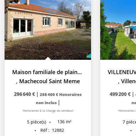
Maison familiale de plain-pied sur 5 900 m² avec étang,...
,
Machecoul Saint Meme
,
Ville
296 640 €
|
499 200 €
|
288 400 €
Honoraires
|
non inclus
no
Honoraires à la charge du vendeur
Honoraires 
136
m²
5
pièce(s)
7
pièce
Réf :
12882