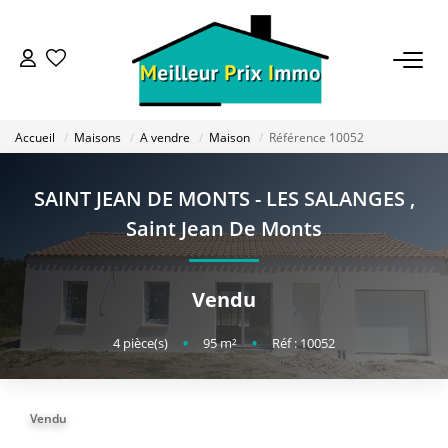
ACHETER
Accueil
Maisons
A vendre
Maison
Référence 10052
LOUER
SAINT JEAN DE MONTS - LES SALANGES
,
VENDRE
Saint Jean De Monts
ESTIMER
Vendu
BAILLEUR
4
pièce(s)
•
95
m²
•
Réf : 10052
FONDS DE COMMERCE
Vendu