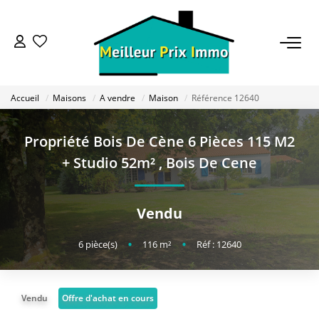
ACHETER
Accueil
Maisons
A vendre
Maison
Référence 12640
LOUER
Propriété Bois De Cène 6 Pièces 115 M2
VENDRE
+ Studio 52m²
,
Bois De Cene
ESTIMER
Vendu
BAILLEUR
6
pièce(s)
•
116
m²
•
Réf : 12640
FONDS DE COMMERCE
Vendu
Offre d'achat en cours