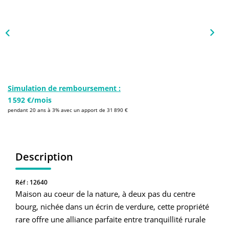
NOS AGENCES
Qui Sommes-Nous
L’équipe
Nous Rejoindre
Simulation de remboursement :
1 592 €/mois
CONTACT
pendant 20 ans à 3% avec un apport de 31 890 €
FNAIM
Description
Réf : 12640
Maison au coeur de la nature, à deux pas du centre
bourg, nichée dans un écrin de verdure, cette propriété
rare offre une alliance parfaite entre tranquillité rurale