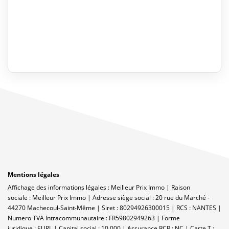
Mentions légales
Affichage des informations légales : Meilleur Prix Immo | Raison
sociale : Meilleur Prix Immo | Adresse siège social : 20 rue du Marché -
44270 Machecoul-Saint-Même | Siret : 80294926300015 | RCS : NANTES |
Numero TVA Intracommunautaire : FR59802949263 | Forme
juridique : EURL | Capital social : 10 000 | Assurance RCP : NC |
Carte T :