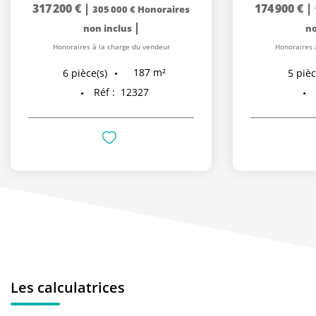
317 200 €
|
174 900 €
|
305 000 €
Honoraires
|
non inclus
no
Honoraires à la charge du vendeur
Honoraires 
187
m²
6
pièce(s)
5
pièc
Réf :
12327
Les calculatrices