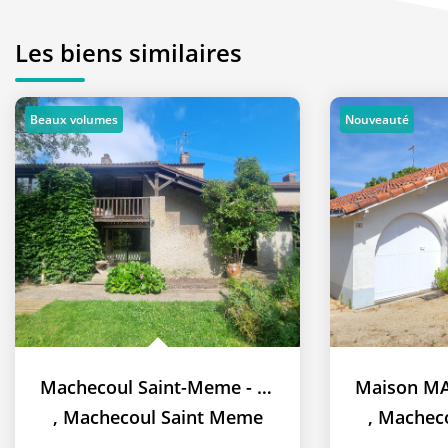
Les biens similaires
Beaux volumes
Nouveauté
Machecoul Saint-Meme - Maison 4 chambres + mezzanine - coup...
,
Machecoul Saint Meme
,
Macheco