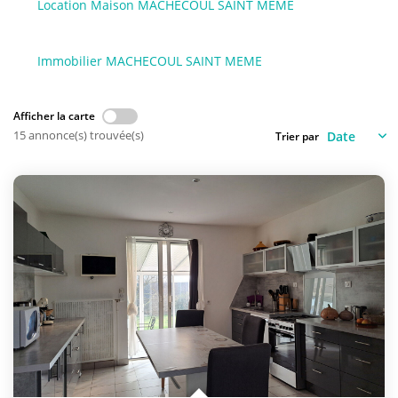
Location Maison MACHECOUL SAINT MEME
NOS AGENCES
Qui Sommes-Nous
Immobilier MACHECOUL SAINT MEME
L’équipe
Nous Rejoindre
Afficher la carte
15 annonce(s) trouvée(s)
Trier par
CONTACT
FNAIM