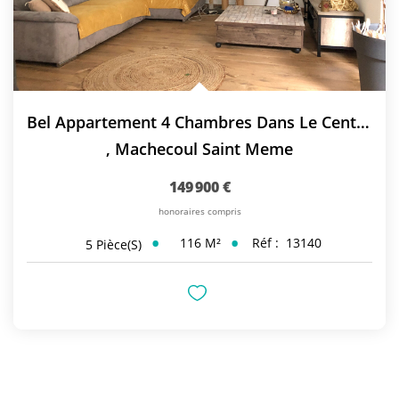
Bel Appartement 4 Chambres Dans Le Centre De Machecoul
,
Machecoul Saint Meme
149 900 €
honoraires compris
116
M²
Réf :
13140
5
Pièce(s)