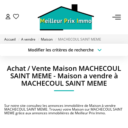
ACHETER
Accueil
A vendre
Maison
MACHECOUL SAINT MEME
LOUER
Modifier les critères de recherche
Type de transaction
Localisation
Acheter
Localisation
VENDRE
Achat / Vente Maison MACHECOUL
Type de bien
Sélectionnez...
Surface min
SAINT MEME - Maison a vendre à
ESTIMER
MACHECOUL SAINT MEME
Budget max
Plus de critères
BAILLEUR
Créer une alerte
Sur notre site consultez les annonces immobilière de Maison à vendre
MACHECOUL SAINT MEME. Trouvez votre Maison sur MACHECOUL SAINT
MEME grâce aux annonces immobilières de Meilleur Prix Immo.
FONDS DE COMMERCE