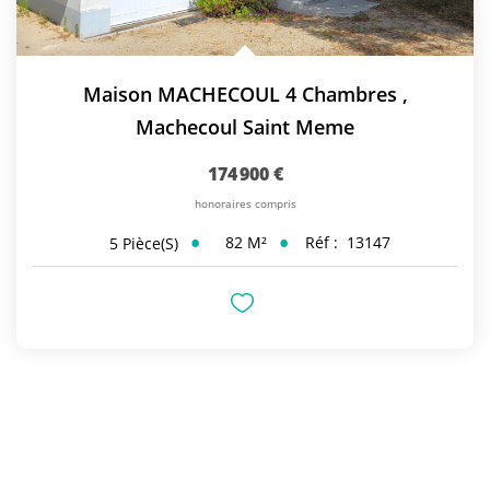
Maison MACHECOUL 4 Chambres
,
Machecoul Saint Meme
174 900 €
honoraires compris
82
M²
Réf :
13147
5
Pièce(s)