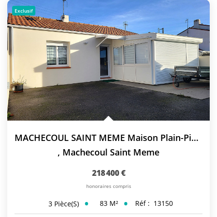
Exclusif
MACHECOUL SAINT MEME Maison Plain-Pied 2 Chambres
,
Machecoul Saint Meme
218 400 €
honoraires compris
83
M²
Réf :
13150
3
Pièce(s)