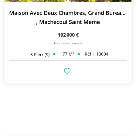
Maison Avec Deux Chambres, Grand Bureau Et Garage !
,
Machecoul Saint Meme
192 600 €
honoraires compris
77
M²
Réf :
13094
3
Pièce(s)