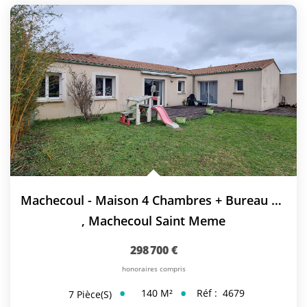
Machecoul - Maison 4 Chambres + Bureau + Garage
,
Machecoul Saint Meme
298 700 €
honoraires compris
140
M²
Réf :
4679
7
Pièce(s)