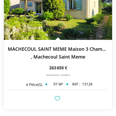
MACHECOUL SAINT MEME Maison 3 Chambres
,
Machecoul Saint Meme
263 650 €
honoraires compris
97
M²
Réf :
13128
4
Pièce(s)