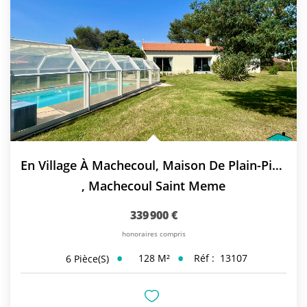
En Village À Machecoul, Maison De Plain-Pied Avec Piscine
,
Machecoul Saint Meme
339 900 €
honoraires compris
128
M²
Réf :
13107
6
Pièce(s)