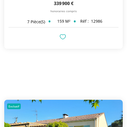
339 900 €
honoraires compris
159
M²
Réf :
12986
7
Pièce(s)
Exclusif