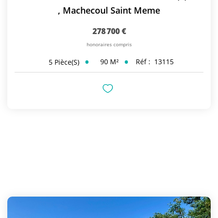
,
Machecoul Saint Meme
278 700 €
honoraires compris
90
M²
Réf :
13115
5
Pièce(s)