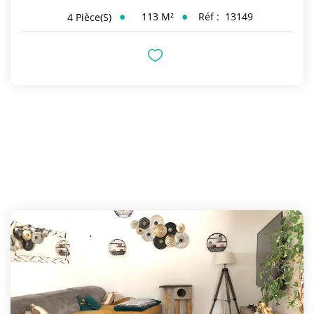
113
M²
Réf :
13149
4
Pièce(s)