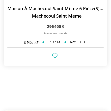
Maison À Machecoul Saint Même 6 Pièce(s) 131.54 M2
,
Machecoul Saint Meme
296 400 €
honoraires compris
132
M²
Réf :
13155
6
Pièce(s)