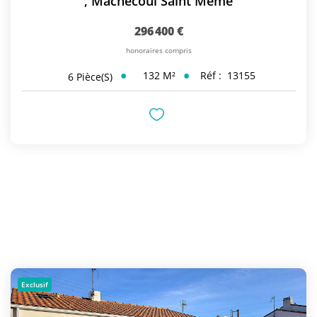
,
Machecoul Saint Meme
296 400 €
honoraires compris
132
M²
Réf :
13155
6
Pièce(s)
Exclusif