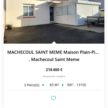
MACHECOUL SAINT MEME Maison Plain-Pied 2 Chambres
,
Machecoul Saint Meme
218 400 €
honoraires compris
83
M²
Réf :
13150
3
Pièce(s)