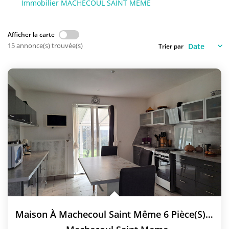
Immobilier MACHECOUL SAINT MEME
NOS AGENCES
Qui Sommes-Nous
Afficher la carte
15 annonce(s) trouvée(s)
L’équipe
Trier par
Nous Rejoindre
CONTACT
FNAIM
Maison À Machecoul Saint Même 6 Pièce(s) 131.54 M2