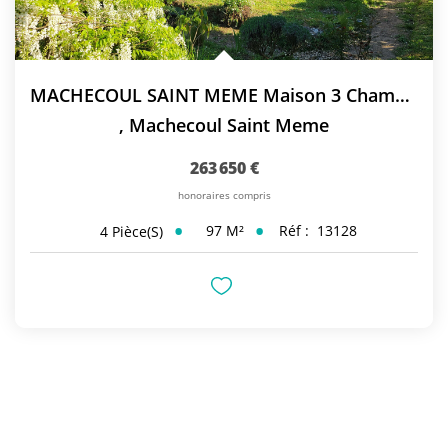
MACHECOUL SAINT MEME Maison 3 Chambres
,
Machecoul Saint Meme
263 650 €
honoraires compris
97
M²
Réf :
13128
4
Pièce(s)