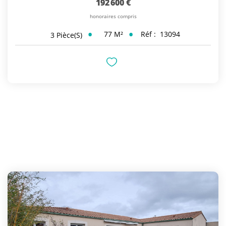
192 600 €
honoraires compris
77
M²
Réf :
13094
3
Pièce(s)