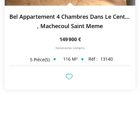
Bel Appartement 4 Chambres Dans Le Centre De Machecoul
,
Machecoul Saint Meme
149 900 €
honoraires compris
116
M²
Réf :
13140
5
Pièce(s)