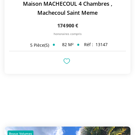
Maison MACHECOUL 4 Chambres
,
Machecoul Saint Meme
174 900 €
honoraires compris
82
M²
Réf :
13147
5
Pièce(s)
Beaux Volumes