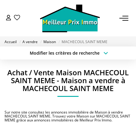
ACHETER
Accueil
A vendre
Maison
MACHECOUL SAINT MEME
LOUER
Modifier les critères de recherche
Type de transaction
Localisation
Acheter
Localisation
VENDRE
Achat / Vente Maison MACHECOUL
Type de bien
Sélectionnez...
Surface min
SAINT MEME - Maison a vendre à
ESTIMER
MACHECOUL SAINT MEME
Budget max
Plus de critères
BAILLEUR
Créer une alerte
Sur notre site consultez les annonces immobilière de Maison à vendre
MACHECOUL SAINT MEME. Trouvez votre Maison sur MACHECOUL SAINT
MEME grâce aux annonces immobilières de Meilleur Prix Immo.
FONDS DE COMMERCE