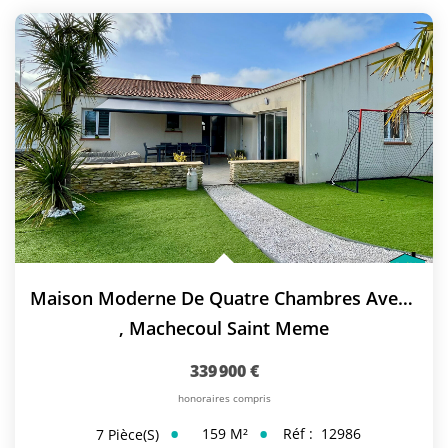
Maison Moderne De Quatre Chambres Avec Un Bel Aménagement...
,
Machecoul Saint Meme
339 900 €
honoraires compris
159
M²
Réf :
12986
7
Pièce(s)