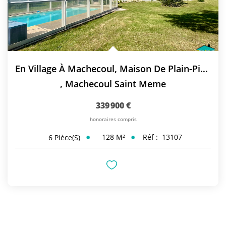
En Village À Machecoul, Maison De Plain-Pied Avec Piscine
,
Machecoul Saint Meme
339 900 €
honoraires compris
128
M²
Réf :
13107
6
Pièce(s)