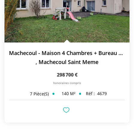
Machecoul - Maison 4 Chambres + Bureau + Garage
,
Machecoul Saint Meme
298 700 €
honoraires compris
140
M²
Réf :
4679
7
Pièce(s)