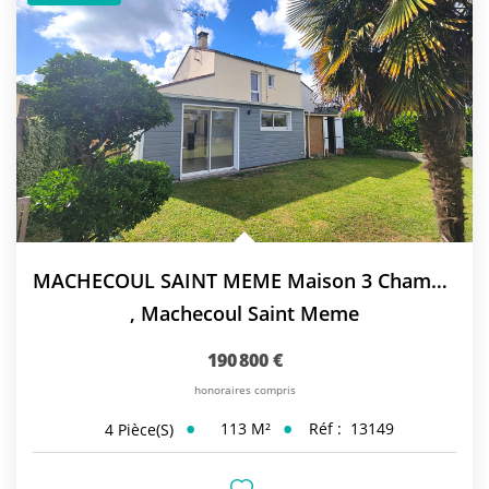
MACHECOUL SAINT MEME Maison 3 Chambres
,
Machecoul Saint Meme
190 800 €
honoraires compris
113
M²
Réf :
13149
4
Pièce(s)