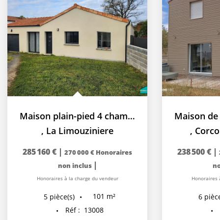
Maison plain-pied 4 chambres bourg de La Limouziniere
,
La Limouziniere
,
Corco
285 160 €
|
238 500 €
|
270 000 €
Honoraires
|
non inclus
no
Honoraires à la charge du vendeur
Honoraires 
101
m²
5
pièce(s)
6
pièce
Réf :
13008