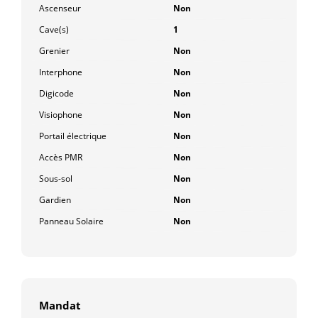
Ascenseur
Non
Cave(s)
1
Grenier
Non
Interphone
Non
Digicode
Non
Visiophone
Non
Portail électrique
Non
Accès PMR
Non
Sous-sol
Non
Gardien
Non
Panneau Solaire
Non
Mandat