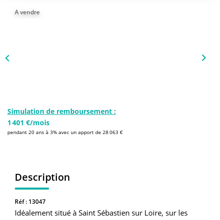
NOS AGENCES
A vendre
Qui Sommes-Nous
L’équipe
Nous Rejoindre
CONTACT
Simulation de remboursement :
1 401 €/mois
FNAIM
pendant 20 ans à 3% avec un apport de 28 063 €
Description
Réf : 13047
Idéalement situé à Saint Sébastien sur Loire, sur les