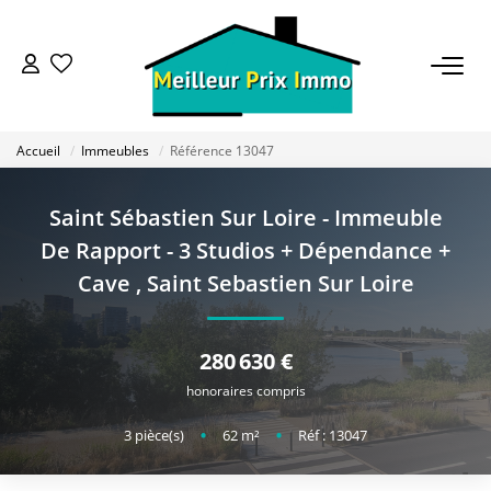
ACHETER
Accueil
Immeubles
Référence 13047
LOUER
Saint Sébastien Sur Loire - Immeuble
VENDRE
De Rapport - 3 Studios + Dépendance +
Cave
,
Saint Sebastien Sur Loire
ESTIMER
280 630 €
BAILLEUR
honoraires compris
3
pièce(s)
•
62
m²
•
Réf : 13047
FONDS DE COMMERCE