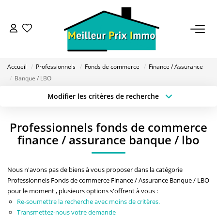
ACHETER
Accueil
Professionnels
Fonds de commerce
Finance / Assurance
LOUER
Banque / LBO
Modifier les critères de recherche
Type de transaction
Localisation
VENDRE
Acheter
Localisation
Professionnels fonds de commerce
Type de bien
ESTIMER
Sélectionnez...
Surface min
finance / assurance banque / lbo
Budget max
Plus de critères
BAILLEUR
Nous n'avons pas de biens à vous proposer dans la catégorie
Professionnels Fonds de commerce Finance / Assurance Banque / LBO
Créer une alerte
pour le moment , plusieurs options s'offrent à vous :
FONDS DE COMMERCE
Re-soumettre la recherche avec moins de critères.
Transmettez-nous votre demande