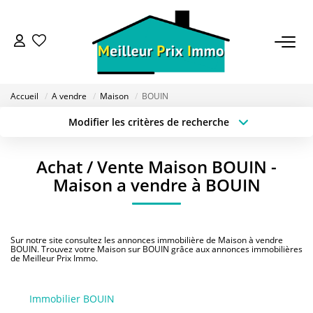
ACHETER
Accueil
A vendre
Maison
BOUIN
LOUER
Modifier les critères de recherche
Type de transaction
Localisation
Acheter
Localisation
VENDRE
Achat / Vente Maison BOUIN -
Type de bien
Sélectionnez...
Surface min
Maison a vendre à BOUIN
ESTIMER
Budget max
Plus de critères
BAILLEUR
Sur notre site consultez les annonces immobilière de Maison à vendre
Créer une alerte
BOUIN. Trouvez votre Maison sur BOUIN grâce aux annonces immobilières
de Meilleur Prix Immo.
FONDS DE COMMERCE
Immobilier BOUIN