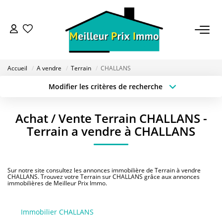
ACHETER
Accueil
A vendre
Terrain
CHALLANS
LOUER
Modifier les critères de recherche
Type de transaction
Localisation
Acheter
Localisation
VENDRE
Achat / Vente Terrain CHALLANS -
Type de bien
Sélectionnez...
Surface min
Terrain a vendre à CHALLANS
ESTIMER
Budget max
Plus de critères
BAILLEUR
Sur notre site consultez les annonces immobilière de Terrain à vendre
Créer une alerte
CHALLANS. Trouvez votre Terrain sur CHALLANS grâce aux annonces
immobilières de Meilleur Prix Immo.
FONDS DE COMMERCE
Immobilier CHALLANS