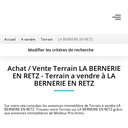
ACHETER
Accueil
A vendre
Terrain
LA BERNERIE EN RETZ
LOUER
Modifier les critères de recherche
Localisation
Type de transaction
Surface min
VENDRE
Achat / Vente Terrain LA BERNERIE
Type de bien
EN RETZ - Terrain a vendre à LA
Budget max
Plus de critères
ESTIMER
BERNERIE EN RETZ
Créer une alerte
BAILLEUR
Sur notre site consultez les annonces immobilière de Terrain à vendre LA
BERNERIE EN RETZ. Trouvez votre Terrain sur LA BERNERIE EN RETZ grâce
aux annonces immobilières de Meilleur Prix Immo.
FONDS DE COMMERCE