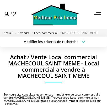
ACHETER
Accueil
A vendre
Local commercial
MACHECOUL SAINT MEME
LOUER
Modifier les critères de recherche
Type de transaction
Localisation
Acheter
Localisation
VENDRE
Achat / Vente Local commercial
Type de bien
Sélectionnez...
Surface min
MACHECOUL SAINT MEME - Local
ESTIMER
commercial a vendre à
Budget max
Plus de critères
MACHECOUL SAINT MEME
BAILLEUR
Créer une alerte
Sur notre site consultez les annonces immobilière de Local commercial à
FONDS DE COMMERCE
vendre MACHECOUL SAINT MEME. Trouvez votre Local commercial sur
MACHECOUL SAINT MEME grâce aux annonces immobilières de Meilleur
Prix Immo.