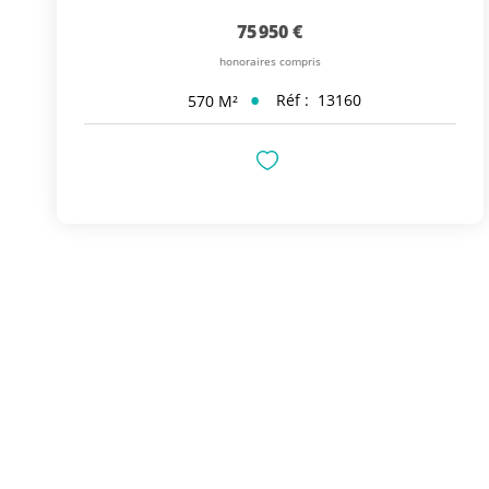
75 950 €
honoraires compris
Réf :
13160
570
M²