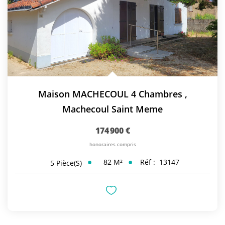
Maison MACHECOUL 4 Chambres
,
Machecoul Saint Meme
174 900 €
honoraires compris
82
M²
Réf :
13147
5
Pièce(s)