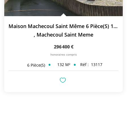
Maison Machecoul Saint Même 6 Pièce(s) 131.54 M2
,
Machecoul Saint Meme
296 400 €
honoraires compris
132
M²
Réf :
13117
6
Pièce(s)