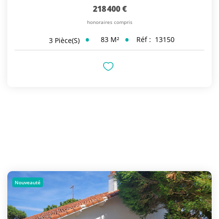
218 400 €
honoraires compris
83
M²
Réf :
13150
3
Pièce(s)
Nouveauté