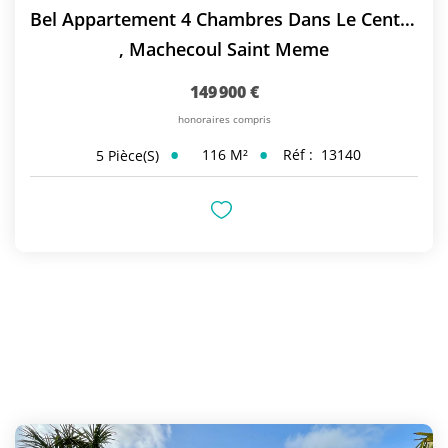
Bel Appartement 4 Chambres Dans Le Centre De Machecoul
,
Machecoul Saint Meme
149 900 €
honoraires compris
116
M²
Réf :
13140
5
Pièce(s)