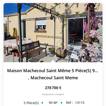
Maison Machecoul Saint Même 5 Pièce(s) 90 M2
,
Machecoul Saint Meme
278 700 €
honoraires compris
90
M²
Réf :
13115
5
Pièce(s)