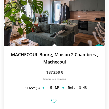
MACHECOUL Bourg, Maison 2 Chambres
,
Machecoul
187 250 €
honoraires compris
51
M²
Réf :
13143
3
Pièce(s)