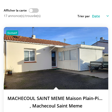
NOS AGENCES
Afficher la carte
Qui Sommes-Nous
17 annonce(s) trouvée(s)
Trier par
L’équipe
Nous Rejoindre
Exclusif
CONTACT
FNAIM
MACHECOUL SAINT MEME Maison Plain-Pied 2 Chambres
,
Machecoul Saint Meme