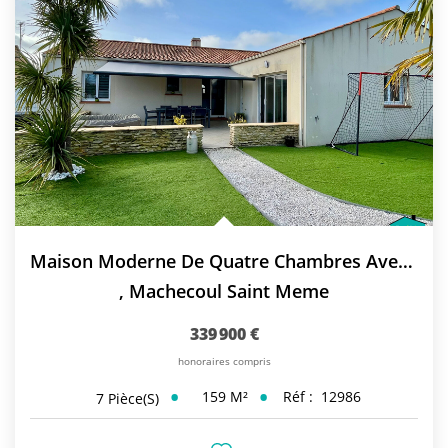
Maison Moderne De Quatre Chambres Avec Un Bel Aménagement...
,
Machecoul Saint Meme
339 900 €
honoraires compris
159
M²
Réf :
12986
7
Pièce(s)