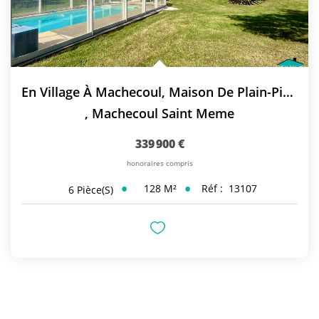
En Village À Machecoul, Maison De Plain-Pied Avec Piscine
,
Machecoul Saint Meme
339 900 €
honoraires compris
128
M²
Réf :
13107
6
Pièce(s)