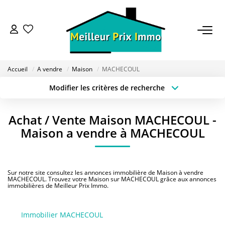
ACHETER
Accueil
A vendre
Maison
MACHECOUL
LOUER
Modifier les critères de recherche
Type de transaction
Localisation
Acheter
Localisation
VENDRE
Achat / Vente Maison MACHECOUL -
Type de bien
Sélectionnez...
Surface min
Maison a vendre à MACHECOUL
ESTIMER
Budget max
Plus de critères
BAILLEUR
Sur notre site consultez les annonces immobilière de Maison à vendre
Créer une alerte
MACHECOUL. Trouvez votre Maison sur MACHECOUL grâce aux annonces
immobilières de Meilleur Prix Immo.
FONDS DE COMMERCE
Immobilier MACHECOUL