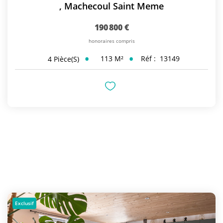
,
Machecoul Saint Meme
190 800 €
honoraires compris
113
M²
Réf :
13149
4
Pièce(s)
Exclusif