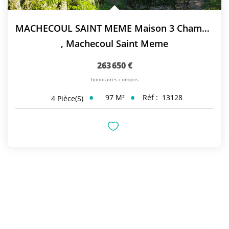
MACHECOUL SAINT MEME Maison 3 Chambres
,
Machecoul Saint Meme
263 650 €
honoraires compris
97
M²
Réf :
13128
4
Pièce(s)