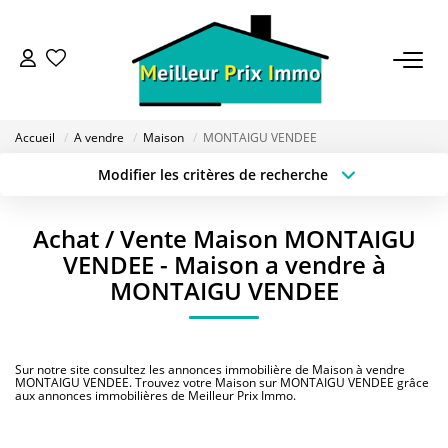
ACHETER
Accueil
A vendre
Maison
MONTAIGU VENDEE
LOUER
Modifier les critères de recherche
Type de transaction
Localisation
Acheter
Localisation
VENDRE
Achat / Vente Maison MONTAIGU
Type de bien
Sélectionnez...
Surface min
VENDEE - Maison a vendre à
ESTIMER
MONTAIGU VENDEE
Budget max
Plus de critères
BAILLEUR
Créer une alerte
Sur notre site consultez les annonces immobilière de Maison à vendre
MONTAIGU VENDEE. Trouvez votre Maison sur MONTAIGU VENDEE grâce
aux annonces immobilières de Meilleur Prix Immo.
FONDS DE COMMERCE