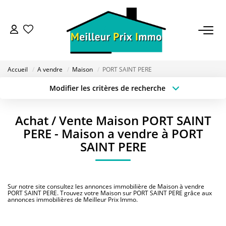
ACHETER
Accueil
A vendre
Maison
PORT SAINT PERE
LOUER
Modifier les critères de recherche
Localisation
Type de transaction
Surface min
VENDRE
Achat / Vente Maison PORT SAINT
Type de bien
PERE - Maison a vendre à PORT
Budget max
Plus de critères
ESTIMER
SAINT PERE
Créer une alerte
BAILLEUR
Sur notre site consultez les annonces immobilière de Maison à vendre
PORT SAINT PERE. Trouvez votre Maison sur PORT SAINT PERE grâce aux
annonces immobilières de Meilleur Prix Immo.
FONDS DE COMMERCE