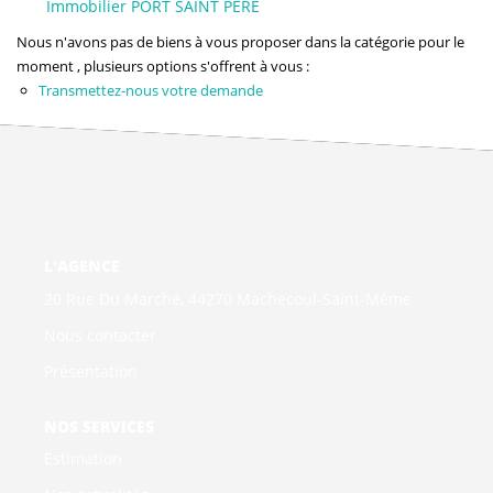
Immobilier PORT SAINT PERE
NOS AGENCES
Nous n'avons pas de biens à vous proposer dans la catégorie pour le
Qui Sommes-Nous
moment , plusieurs options s'offrent à vous :
Transmettez-nous votre demande
L’équipe
Nous Rejoindre
CONTACT
L'AGENCE
FNAIM
20 Rue Du Marché, 44270 Machecoul-Saint-Même
Nous contacter
Présentation
NOS SERVICES
Estimation