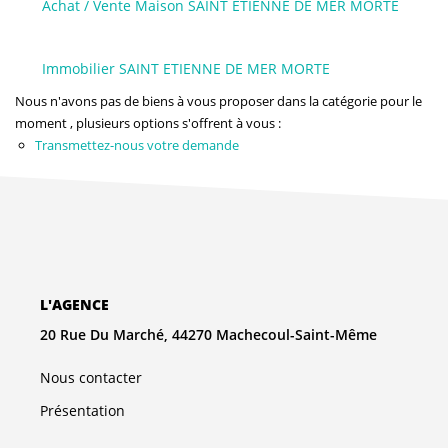
Achat / Vente Maison SAINT ETIENNE DE MER MORTE
NOS AGENCES
Qui Sommes-Nous
Immobilier SAINT ETIENNE DE MER MORTE
L’équipe
Nous n'avons pas de biens à vous proposer dans la catégorie pour le
moment , plusieurs options s'offrent à vous :
Nous Rejoindre
Transmettez-nous votre demande
CONTACT
FNAIM
L'AGENCE
20 Rue Du Marché, 44270 Machecoul-Saint-Même
Nous contacter
Présentation