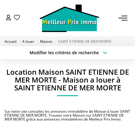
ACHETER
Accueil
A louer
Maison
SAINT ETIENNE DE MER MORTE
LOUER
Modifier les critères de recherche
Type de transaction
Localisation
Acheter
Localisation
VENDRE
Location Maison SAINT ETIENNE DE
Type de bien
Sélectionnez...
Surface min
MER MORTE - Maison a louer à
ESTIMER
SAINT ETIENNE DE MER MORTE
Budget max
Plus de critères
BAILLEUR
Créer une alerte
Sur notre site consultez les annonces immobilière de Maison à louer SAINT
ETIENNE DE MER MORTE. Trouvez votre Maison sur SAINT ETIENNE DE
MER MORTE grâce aux annonces immobilières de Meilleur Prix Immo.
FONDS DE COMMERCE