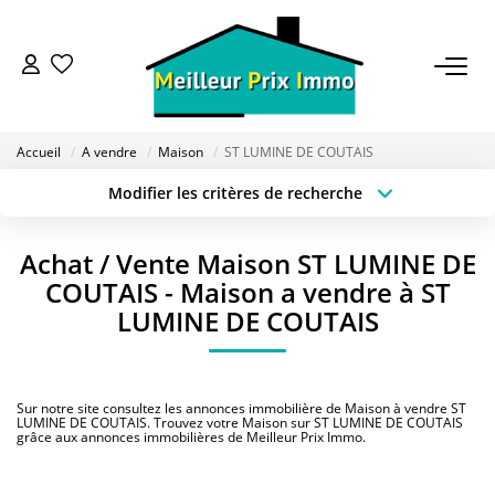
ACHETER
Accueil
A vendre
Maison
ST LUMINE DE COUTAIS
LOUER
Modifier les critères de recherche
Type de transaction
Localisation
Acheter
Localisation
VENDRE
Achat / Vente Maison ST LUMINE DE
Type de bien
Sélectionnez...
Surface min
COUTAIS - Maison a vendre à ST
ESTIMER
LUMINE DE COUTAIS
Budget max
Plus de critères
BAILLEUR
Créer une alerte
Sur notre site consultez les annonces immobilière de Maison à vendre ST
LUMINE DE COUTAIS. Trouvez votre Maison sur ST LUMINE DE COUTAIS
grâce aux annonces immobilières de Meilleur Prix Immo.
FONDS DE COMMERCE