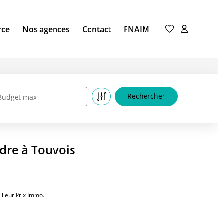
rce
Nos agences
Contact
FNAIM
Budget max
ndre à Touvois
lleur Prix Immo.