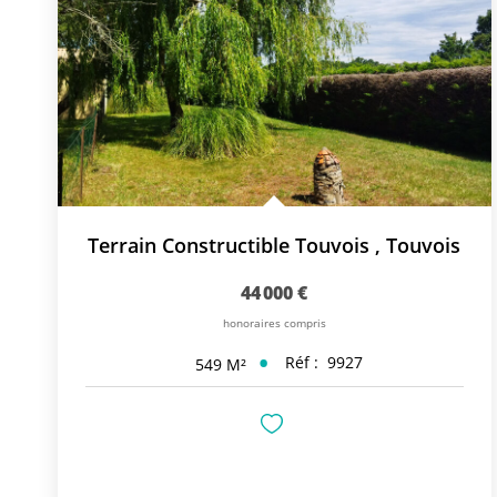
Terrain Constructible Touvois
,
Touvois
44 000 €
honoraires compris
Réf :
9927
549
M²