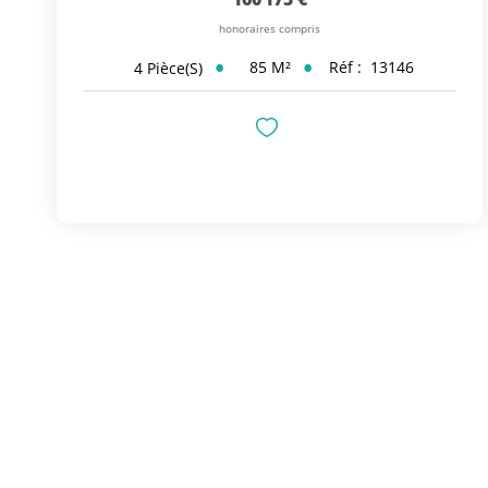
honoraires compris
85
M²
Réf :
13146
4
Pièce(s)