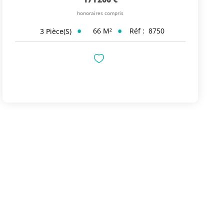
honoraires compris
66
M²
Réf :
8750
3
Pièce(s)