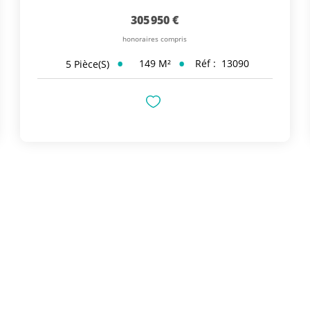
305 950 €
honoraires compris
149
M²
Réf :
13090
5
Pièce(s)