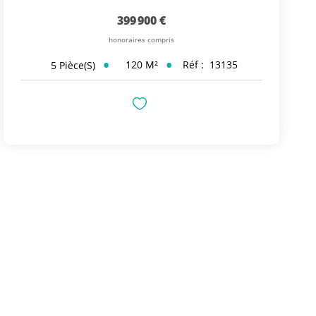
399 900 €
honoraires compris
120
M²
Réf :
13135
5
Pièce(s)