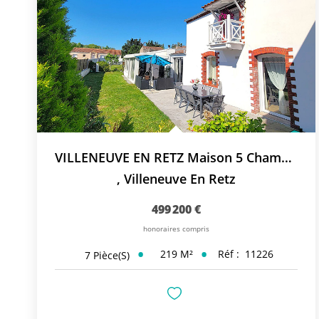
VILLENEUVE EN RETZ Maison 5 Chambres
,
Villeneuve En Retz
499 200 €
honoraires compris
219
M²
Réf :
11226
7
Pièce(s)