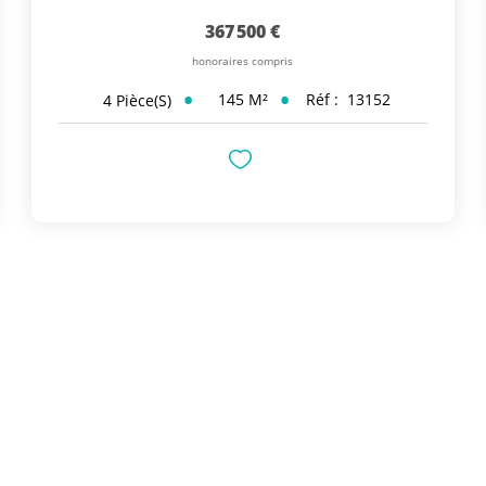
367 500 €
honoraires compris
145
M²
Réf :
13152
4
Pièce(s)