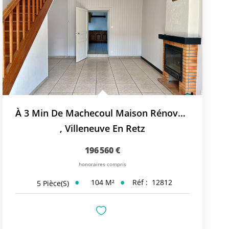
À 3 Min De Machecoul Maison Rénovée Avec Dépendances Et...
,
Villeneuve En Retz
196 560 €
honoraires compris
104
M²
Réf :
12812
5
Pièce(s)