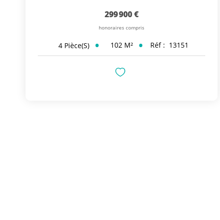
299 900 €
honoraires compris
102
M²
Réf :
13151
4
Pièce(s)