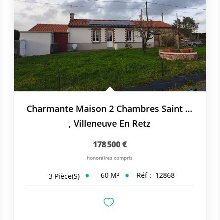
Charmante Maison 2 Chambres Saint Cyr Et Retz
,
Villeneuve En Retz
178 500 €
honoraires compris
60
M²
Réf :
12868
3
Pièce(s)